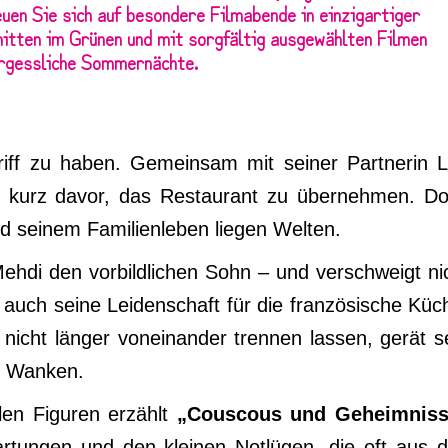
uen Sie sich auf besondere Filmabende in einzigartiger
tten im Grünen und mit sorgfältig ausgewählten Filmen
ergessliche Sommernächte.
riff zu haben. Gemeinsam mit seiner Partnerin 
ht kurz davor, das Restaurant zu übernehmen. D
nd seinem Familienleben liegen Welten.
Mehdi den vorbildlichen Sohn – und verschweigt ni
auch seine Leidenschaft für die französische Küc
 nicht länger voneinander trennen lassen, gerät s
s Wanken.
len Figuren erzählt
„Couscous und Geheimniss
rwartungen und den kleinen Notlügen, die oft aus 