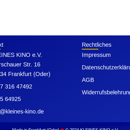
kt
Rechtliches
INES KINO e.V.
Impressum
schauer Str. 16
Datenschutzerklär
34 Frankfurt (Oder)
AGB
7 316 47492
Widerrufsbelehrun
5 64925
o@kleines-kino.de
Made in Frankfurt (Oder)
❤
© 2024 KLEINES KINO e.V