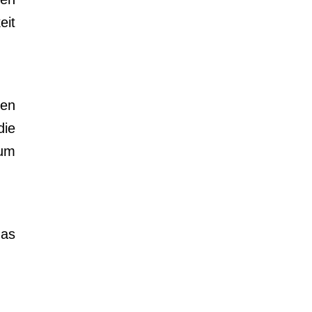
eit
men
die
zum
as