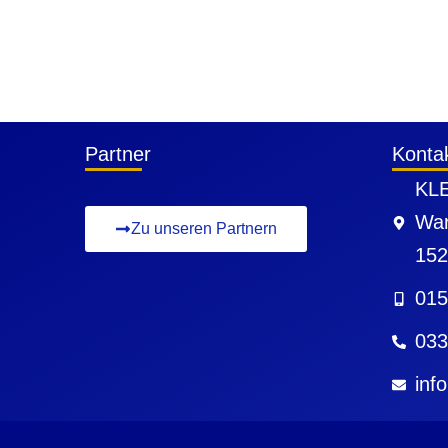
Partner
Konta
KLE
War
Zu unseren Partnern
152
015
033
inf