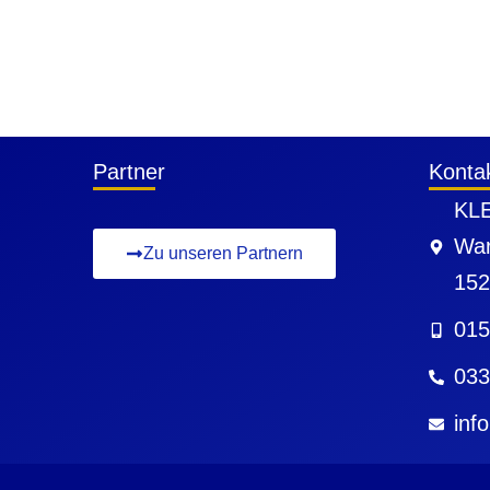
Partner
Konta
KLE
War
Zu unseren Partnern
152
015
033
inf