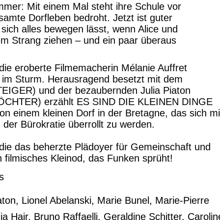
mer: Mit einem Mal steht ihre Schule vor
samte Dorfleben bedroht. Jetzt ist guter
 sich alles bewegen lässt, wenn Alice und
m Strang ziehen – und ein paar überaus
die eroberte Filmemacherin Mélanie Auffret
im Sturm. Herausragend besetzt mit dem
EIGER) und der bezaubernden Julia Piaton
HTER) erzählt ES SIND DIE KLEINEN DINGE
von einem kleinen Dorf in der Bretagne, das sich mi
n der Bürokratie überrollt zu werden.
, die das beherzte Plädoyer für Gemeinschaft und
n filmisches Kleinod, das Funken sprüht!
s
aton, Lionel Abelanski, Marie Bunel, Marie-Pierre
 Hair, Bruno Raffaelli, Geraldine Schitter, Carolin