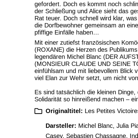
gefordert. Doch es kommt noch schlim
der Schließung und Alice sieht das ge
Rat teuer. Doch schnell wird klar, was
die Dorfbewohner gemeinsam an eine
pfiffige Einfälle haben…
Mit einer zutiefst französischen Komö
(ROXANE) die Herzen des Publikums 
legendären Michel Blanc (DER AUFST
(MONSIEUR CLAUDE UND SEINE TÖC
einfühlsam und mit liebevollem Blick 
viel Elan zur Wehr setzt, um nicht vo
Es sind tatsächlich die kleinen Dinge
Solidarität so hinreißend machen – ei
Originaltitel:
Les Petites Victoire
Darsteller:
Michel Blanc, Julia Pi
Casey, Sebastien Chassagne, India