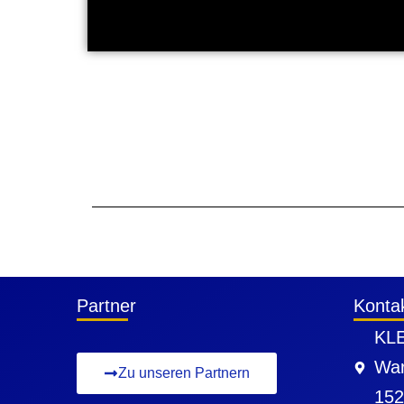
Partner
Konta
KLE
War
Zu unseren Partnern
152