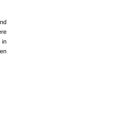
nd
ere
 in
hen