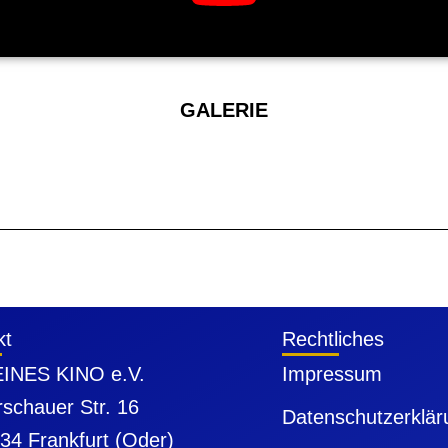
GALERIE
kt
Rechtliches
INES KINO e.V.
Impressum
schauer Str. 16
Datenschutzerklär
34 Frankfurt (Oder)