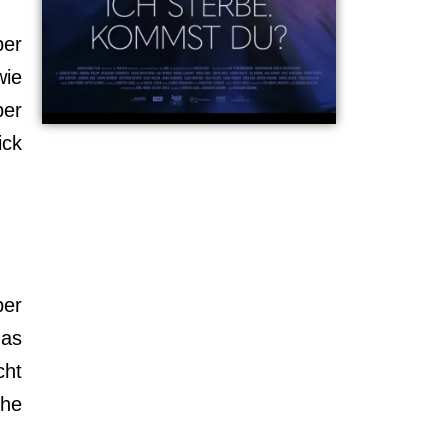
ber
wie
ber
ick
ber
das
cht
ihe