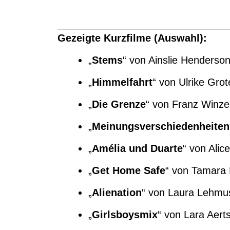
Gezeigte Kurzfilme (Auswahl):
„
Stems
“ von Ainslie Henderso
„
Himmelfahrt
“ von Ulrike Gro
„
Die Grenze
“ von Franz Winze
„
Meinungsverschiedenheiten
„
Amélia und Duarte
“ von Alic
„
Get Home Safe
“ von Tamara 
„
Alienation
“ von Laura Lehmus
„
Girlsboysmix
“ von Lara Aert