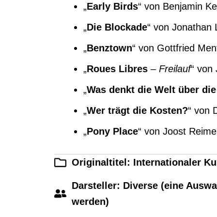
„
Early Birds
“ von Benjamin Ke
„
Die Blockade
“ von Jonathan 
„
Benztown
“ von Gottfried Men
„
Roues Libres
–
Freilauf
“ von 
„
Was denkt die Welt über di
„
Wer trägt die Kosten?
“ von 
„
Pony Place
“ von Joost Reime
Originaltitel: Internationaler 
Darsteller: Diverse (eine Ausw
werden)